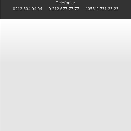
Kayıt
Telefonlar
0212 504 04 04 -
-
0 212 677 77 77 - - ( 0551) 731 23 23
İletişim