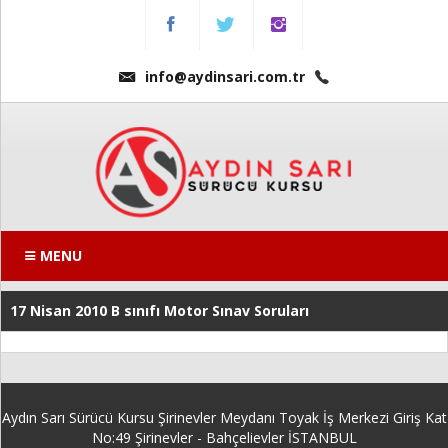
Menu
Anasayfa
info@aydinsari.com.tr
Hakkımızda
Fiyatlarımız
Kursumuzdan
Kareler
MENU
Ders
17 Nisan 2010 B sınıfı Motor Sınav Soruları
Videoları
Sınav
Soruları
Aydın Sarı Sürücü Kursu Şirinevler Meydanı Toyak İş Merkezi Giriş Kat
Online
No:49 Şirinevler - Bahçelievler İSTANBUL