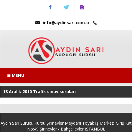
Menu
Anasayfa
info@aydinsari.com.tr
Hakkımızda
Fiyatlarımız
Kursumuzdan
Kareler
MENU
Ders
18 Aralık 2010 Trafik sınav soruları
Videoları
Sınav
Soruları
Aydın Sarı Sürücü Kursu Şirinevler Meydanı Toyak İş Merkezi Giriş Kat
Online
No:49 Şirinevler - Bahçelievler İSTANBUL