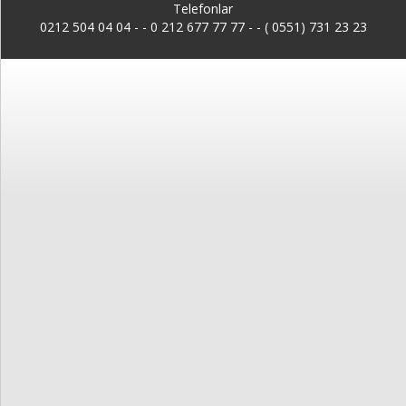
Kayıt
Telefonlar
0212 504 04 04 -
-
0 212 677 77 77 - - ( 0551) 731 23 23
İletişim