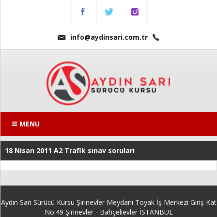
Menu
Anasayfa
info@aydinsari.com.tr
Hakkımızda
Fiyatlarımız
Kursumuzdan
Kareler
MENU
Ders
18 Nisan 2011 A2 Trafik sınav soruları
Videoları
Sınav
Soruları
Aydın Sarı Sürücü Kursu Şirinevler Meydanı Toyak İş Merkezi Giriş Kat
Online
No:49 Şirinevler - Bahçelievler İSTANBUL