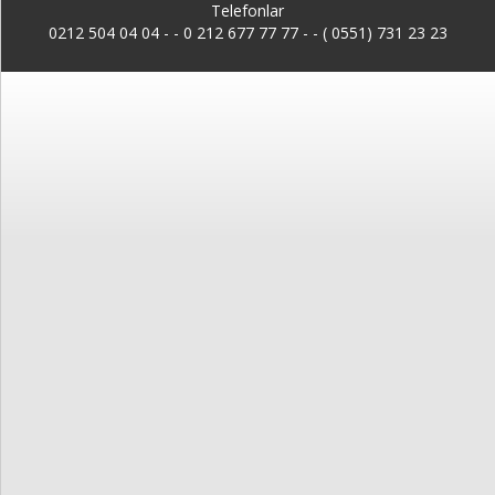
Kayıt
Telefonlar
0212 504 04 04 -
-
0 212 677 77 77 - - ( 0551) 731 23 23
İletişim