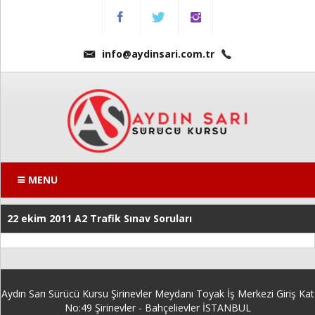
Menu
Anasayfa
info@aydinsari.com.tr
Hakkımızda
Fiyatlarımız
Kursumuzdan
Kareler
MENU
Ders
22 ekim 2011 A2 Trafik Sınav Soruları
Videoları
Sınav
Soruları
Aydın Sarı Sürücü Kursu Şirinevler Meydanı Toyak İş Merkezi Giriş Kat
Online
No:49 Şirinevler - Bahçelievler İSTANBUL