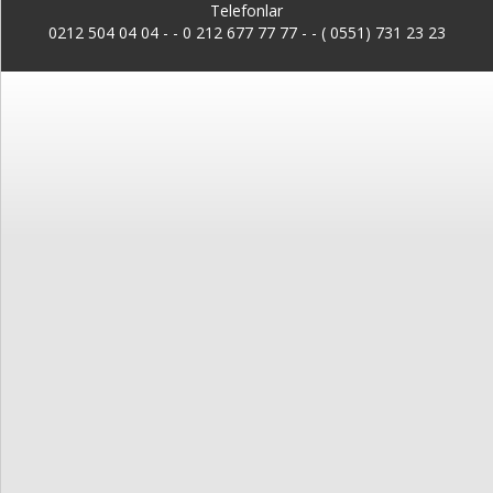
Kayıt
Telefonlar
0212 504 04 04 -
-
0 212 677 77 77 - - ( 0551) 731 23 23
İletişim