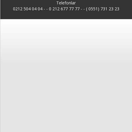
Kayıt
Telefonlar
0212 504 04 04 -
-
0 212 677 77 77 - - ( 0551) 731 23 23
İletişim