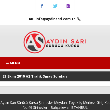
Menu
Anasayfa
info@aydinsari.com.tr
Hakkımızda
Fiyatlarımız
Kursumuzdan
Kareler
MENU
Ders
23 Ekim 2010 A2 Trafik Sınav Soruları
Videoları
Sınav
Soruları
Aydın Sarı Sürücü Kursu Şirinevler Meydanı Toyak İş Merkezi Giriş Kat
Online
No:49 Şirinevler - Bahçelievler İSTANBUL