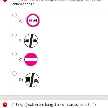
anlamindadir?
A)
B)
C)
D)
(15)
Aşağidakilerden hangisi hiz sinirlamasi sonu trafik