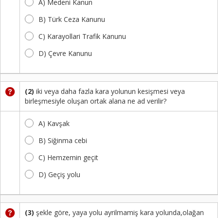
A) Medeni Kanun
Kayıt
B) Türk Ceza Kanunu
İletişim
C) Karayollari Trafik Kanunu
D) Çevre Kanunu
(2)
iki veya daha fazla kara yolunun kesişmesi veya
birleşmesiyle oluşan ortak alana ne ad verilir?
A) Kavşak
B) Siğinma cebi
C) Hemzemin geçit
D) Geçiş yolu
(3)
şekle göre, yaya yolu ayrilmamiş kara yolunda,olağan