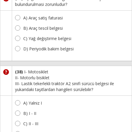
bulundurulmasi zorunludur?
A) Araç satiş faturasi
B) Araç tescil belgesi
C) Yağ değiştirme belgesi
D) Periyodik bakim belgesi
(38)
I- Motosiklet
II- Motorlu bisiklet
III- Lastik tekerlekli traktör A2 sinifi sürücü belgesi ile
yukaridaki taşitlardan hangileri sürülebilir?
A) Yalniz I
B) I - II
C) II - III