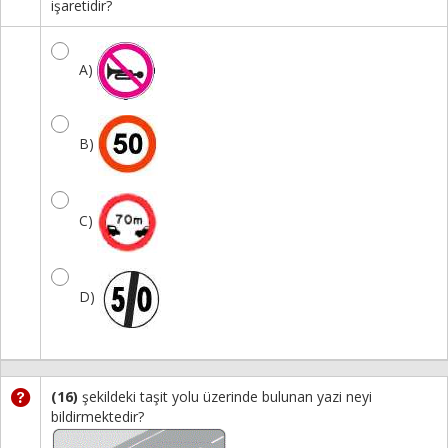
işaretidir?
A)
B)
C)
D)
(16)
şekildeki taşit yolu üzerinde bulunan yazi neyi
bildirmektedir?