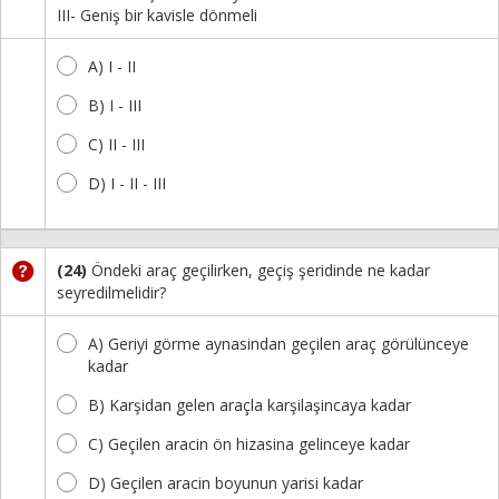
III- Geniş bir kavisle dönmeli
A) I - II
B) I - III
C) II - III
D) I - II - III
(24)
Öndeki araç geçilirken, geçiş şeridinde ne kadar
seyredilmelidir?
A) Geriyi görme aynasindan geçilen araç görülünceye
kadar
B) Karşidan gelen araçla karşilaşincaya kadar
C) Geçilen aracin ön hizasina gelinceye kadar
D) Geçilen aracin boyunun yarisi kadar