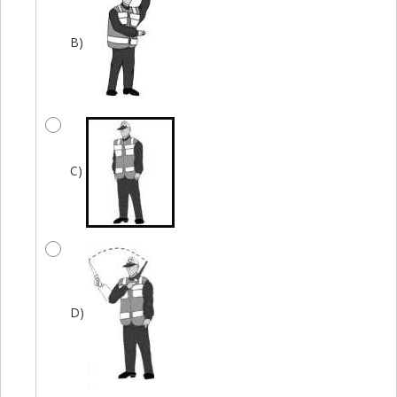
B)
C)
D)