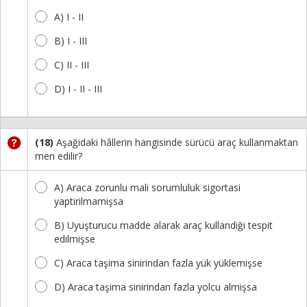
A) I - II
B) I - III
C) II - III
D) I - II - III
(18)
Aşağidaki hâllerin hangisinde sürücü araç kullanmaktan
men edilir?
A) Araca zorunlu mali sorumluluk sigortasi
yaptirilmamişsa
B) Uyuşturucu madde alarak araç kullandiği tespit
edilmişse
C) Araca taşima sinirindan fazla yük yüklemişse
D) Araca taşima sinirindan fazla yolcu almişsa