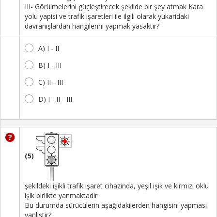
III- Görülmelerini güçleştirecek şekilde bir şey atmak Kara
yolu yapisi ve trafik işaretleri ile ilgili olarak yukaridaki
davranişlardan hangilerini yapmak yasaktir?
A) I - II
B) I - III
C) II - III
D) I - II - III
(5)
şekildeki işikli trafik işaret cihazinda, yeşil işik ve kirmizi oklu
işik birlikte yanmaktadir
Bu durumda sürücülerin aşağidakilerden hangisini yapmasi
yanliştir?