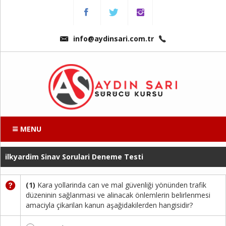
Menu
Anasayfa
info@aydinsari.com.tr
Hakkımızda
Fiyatlarımız
Kursumuzdan
Kareler
MENU
Ders
ilkyardim Sinav Sorulari Deneme Testi
Videoları
Sınav
(1)
Kara yollarinda can ve mal güvenliği yönünden trafik
Soruları
düzeninin sağlanmasi ve alinacak önlemlerin belirlenmesi
amaciyla çikarilan kanun aşağidakilerden hangisidir?
Online