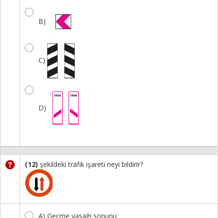
B)
C)
D)
(12)
şekildeki trafik işareti neyi bildirir?
A) Geçme yasaği sonunu