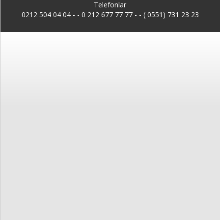
Kayıt
Telefonlar
0212 504 04 04 -
-
0 212 677 77 77 - - ( 0551) 731 23 23
İletişim