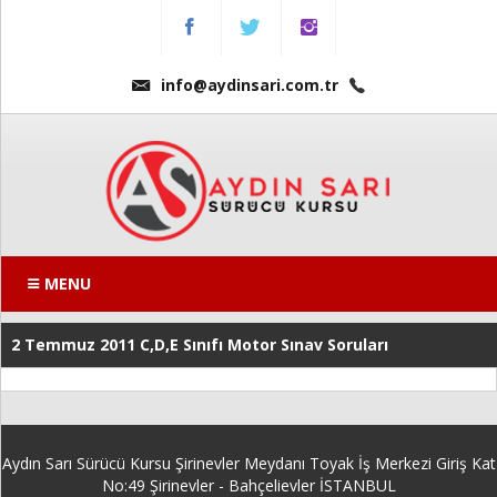
Menu
Anasayfa
info@aydinsari.com.tr
Hakkımızda
Fiyatlarımız
Kursumuzdan
Kareler
MENU
Ders
2 Temmuz 2011 C,D,E Sınıfı Motor Sınav Soruları
Videoları
Sınav
Soruları
Aydın Sarı Sürücü Kursu Şirinevler Meydanı Toyak İş Merkezi Giriş Kat
Online
No:49 Şirinevler - Bahçelievler İSTANBUL