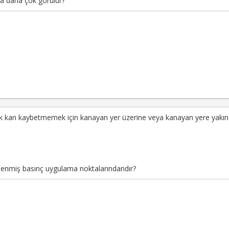
nda daha çok görülür?
kan kaybetmemek için kanayan yer üzerine veya kanayan yere yakın bi
irlenmiş basınç uygulama noktalarındandır?