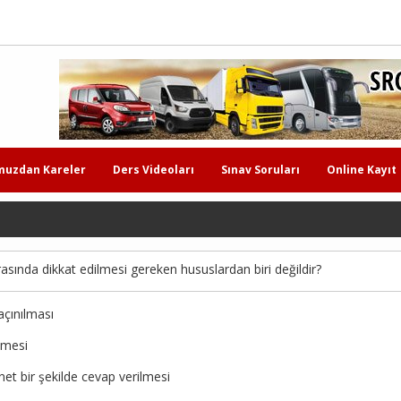
muzdan Kareler
Ders Videoları
Sınav Soruları
Online Kayıt
asında dikkat edilmesi gereken hususlardan biri değildir?
açınılması
lmesi
et bir şekilde cevap verilmesi