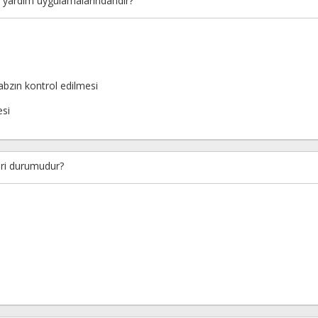
lk yardım uygulamalarındandır?
 nabzın kontrol edilmesi
esi
leri durumudur?