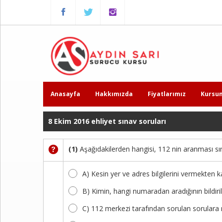
Menu
Anasayfa
Hakkımızda
Fiyatlarımız
Anasayfa
Hakkımızda
Fiyatlarımız
Kursu
Kursumuzdan
Kareler
8 Ekim 2016 ehliyet sınav soruları
Ders
(1)
Aşağıdakilerden hangisi, 112 nin aranması sır
Videoları
A) Kesin yer ve adres bilgilerini vermekten k
Sınav
Soruları
B) Kimin, hangi numaradan aradığının bildiri
C) 112 merkezi tarafından sorulan sorulara n
Online