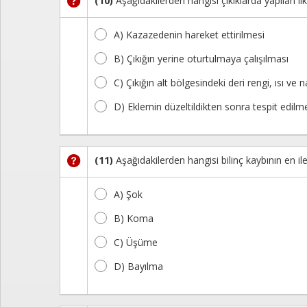
(10)
Aşağıdakilerden hangisi çıkıklarda yapılan i
A) Kazazedenin hareket ettirilmesi
B) Çıkığın yerine oturtulmaya çalışılması
C) Çıkığın alt bölgesindeki deri rengi, ısı ve
D) Eklemin düzeltildikten sonra tespit edilm
(11)
Aşağıdakilerden hangisi bilinç kaybının en i
A) Şok
B) Koma
C) Üşüme
D) Bayılma