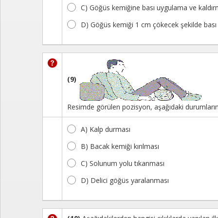
C) Göğüs kemiğine bası uygulama ve kaldırm
D) Göğüs kemiği 1 cm çökecek şekilde bası
(9)
Resimde görülen pozisyon, aşağıdaki durumların
A) Kalp durması
B) Bacak kemiği kırılması
C) Solunum yolu tıkanması
D) Delici göğüs yaralanması