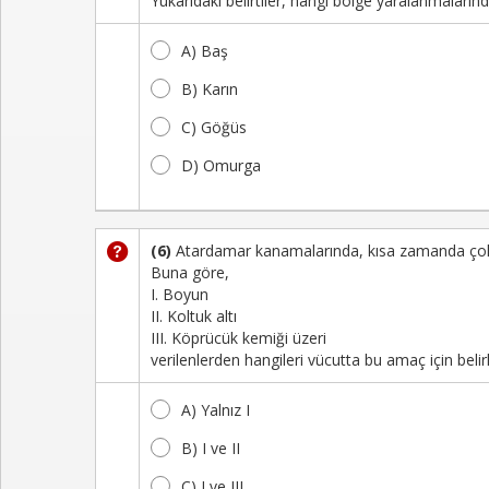
Yukarıdaki belirtiler, hangi bölge yaralanmaları
A) Baş
B) Karın
C) Göğüs
D) Omurga
(6)
Atardamar kanamalarında, kısa zamanda çok 
Buna göre,
I. Boyun
II. Koltuk altı
III. Köprücük kemiği üzeri
verilenlerden hangileri vücutta bu amaç için bel
A) Yalnız I
B) I ve II
C) I ve III