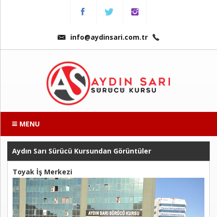
Menu
Anasayfa
info@aydinsari.com.tr
Hakkımızda
Fiyatlarımız
Kursumuzdan
Kareler
MENU
Ders
Videoları
Aydın Sarı Sürücü Kursundan Görüntüler
Toyak İş Merkezi
Sınav
Soruları
Online