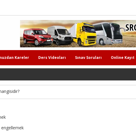
muzdan Kareler
Ders Videoları
Sınav Soruları
Online Kayıt
hangisidir?
lmek
ni engellemek