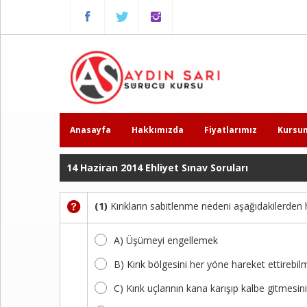
Menu
Anasayfa
Hakkımızda
Fiyatlarımız
Anasayfa
Hakkımızda
Fiyatlarımız
Kursu
Kursumuzdan
Kareler
14 Haziran 2014 Ehliyet Sınav Soruları
Ders
(1)
Kırıkların sabitlenme nedeni aşağıdakilerden 
Videoları
A) Üşümeyi engellemek
Sınav
Soruları
B) Kırık bölgesini her yöne hareket ettirebi
C) Kırık uçlarının kana karışıp kalbe gitmesi
Online