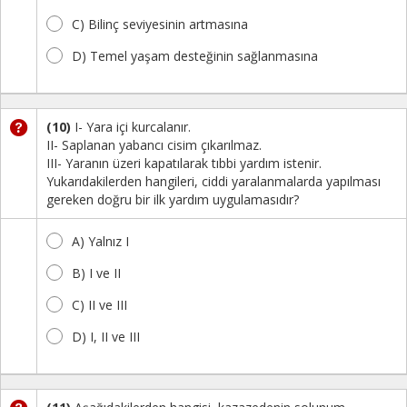
C) Bilinç seviyesinin artmasına
D) Temel yaşam desteğinin sağlanmasına
(10)
I- Yara içi kurcalanır.
II- Saplanan yabancı cisim çıkarılmaz.
III- Yaranın üzeri kapatılarak tıbbi yardım istenir.
Yukarıdakilerden hangileri, ciddi yaralanmalarda yapılması
gereken doğru bir ilk yardım uygulamasıdır?
A) Yalnız I
B) I ve II
C) II ve III
D) I, II ve III