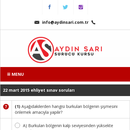
Menu
Anasayfa
info@aydinsari.com.tr
Hakkımızda
Fiyatlarımız
Kursumuzdan
Kareler
MENU
Ders
22 mart 2015 ehliyet sınav soruları
Videoları
Sınav
(1)
Aşağıdakilerden hangisi burkulan bölgenin şişmesini
Soruları
önlemek amacıyla yapılır?
A) Burkulan bölgenin kalp seviyesinden yüksekte
Online