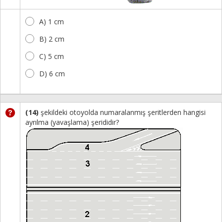
A) 1 cm
B) 2 cm
C) 5 cm
D) 6 cm
(14)
şekildeki otoyolda numaralanmış şeritlerden hangisi
ayrılma (yavaşlama) şerididir?