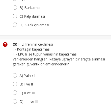
B) Burkulma
C) Kalp durması
D) Kulak çınlaması
(5)
I- El freninin çekilmesi
II- Kontağın kapatılması
III- LPG'li ise tüpün vanasının kapatılması
Verilenlerden hangileri, kazaya uğrayan bir araçta alınması
gereken güvenlik önlemlerindendir?
A) Yalnız I
B) I ve II
C) II ve III
D) I, II ve III