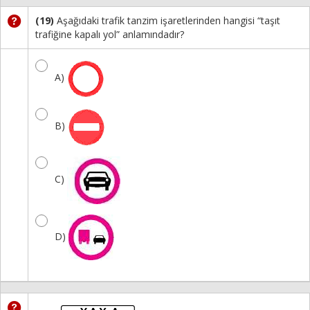
(19)
Aşağıdaki trafik tanzim işaretlerinden hangisi “taşıt
trafiğine kapalı yol” anlamındadır?
A)
B)
C)
D)