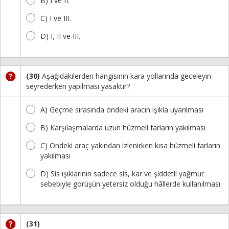
B) I ve II.
C) I ve III.
D) I, II ve III.
(30)
Aşağıdakilerden hangisinin kara yollarında geceleyin
seyrederken yapılması yasaktır?
A) Geçme sırasında öndeki aracın ışıkla uyarılması
B) Karşılaşmalarda uzun hüzmeli farların yakılması
C) Öndeki araç yakından izlenirken kısa hüzmeli farların
yakılması
D) Sis ışıklarının sadece sis, kar ve şiddetli yağmur
sebebiyle görüşün yetersiz olduğu hâllerde kullanılması
(31)