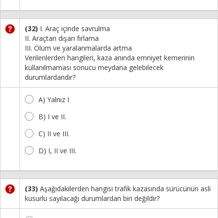
(32)
I. Araç içinde savrulma
II. Araçtan dışarı fırlama
III. Ölüm ve yaralanmalarda artma
Verilenlerden hangileri, kaza anında emniyet kemerinin
kullanılmaması sonucu meydana gelebilecek
durumlardandır?
A) Yalnız I
B) I ve II.
C) II ve III.
D) I, II ve III.
(33)
Aşağıdakilerden hangisi trafik kazasında sürücünün asli
kusurlu sayılacağı durumlardan biri değildir?