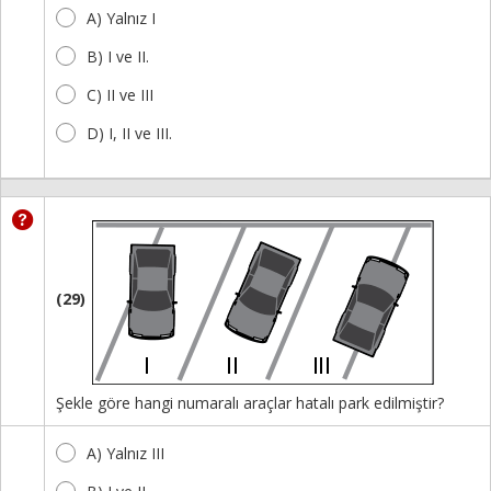
A) Yalnız I
B) I ve II.
C) II ve III
D) I, II ve III.
(29)
Şekle göre hangi numaralı araçlar hatalı park edilmiştir?
A) Yalnız III