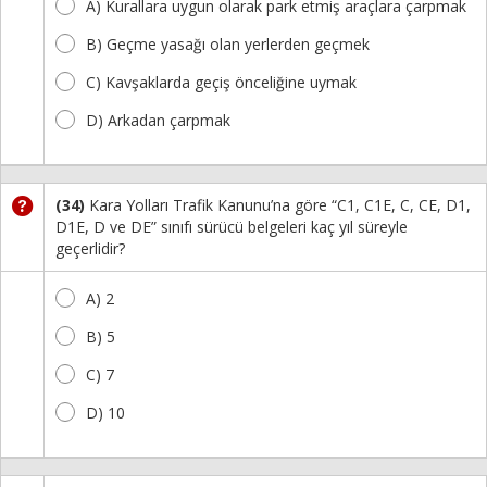
A) Kurallara uygun olarak park etmiş araçlara çarpmak
B) Geçme yasağı olan yerlerden geçmek
C) Kavşaklarda geçiş önceliğine uymak
D) Arkadan çarpmak
(34)
Kara Yolları Trafik Kanunu’na göre “C1, C1E, C, CE, D1,
D1E, D ve DE” sınıfı sürücü belgeleri kaç yıl süreyle
geçerlidir?
A) 2
B) 5
C) 7
D) 10