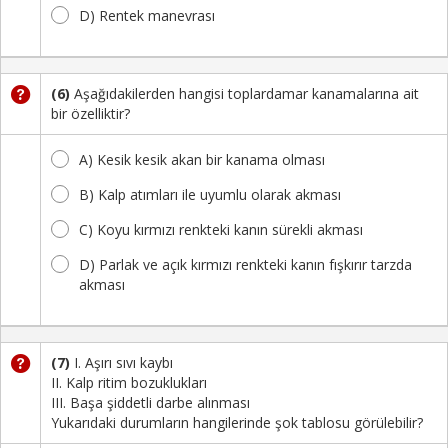
D) Rentek manevrası
(6)
Aşağıdakilerden hangisi toplardamar kanamalarına ait
bir özelliktir?
A) Kesik kesik akan bir kanama olması
B) Kalp atımları ile uyumlu olarak akması
C) Koyu kırmızı renkteki kanın sürekli akması
D) Parlak ve açık kırmızı renkteki kanın fışkırır tarzda
akması
(7)
I. Aşırı sıvı kaybı
II. Kalp ritim bozuklukları
III. Başa şiddetli darbe alınması
Yukarıdaki durumların hangilerinde şok tablosu görülebilir?