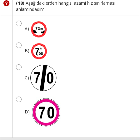
(18)
Aşağıdakilerden hangisi azami hız sınırlaması
anlamındadır?
A)
B)
C)
D)