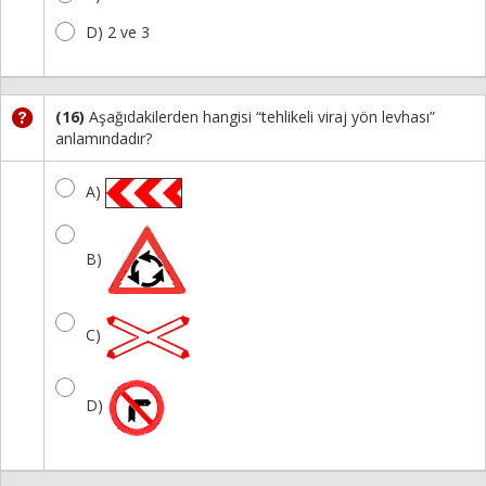
D) 2 ve 3
(16)
Aşağıdakilerden hangisi “tehlikeli viraj yön levhası”
anlamındadır?
A)
B)
C)
D)