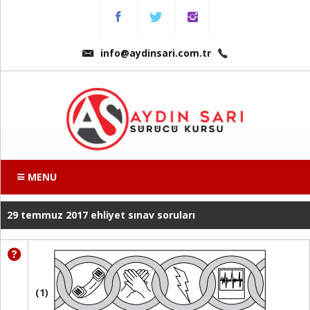
Menu
Anasayfa
info@aydinsari.com.tr
Hakkımızda
Fiyatlarımız
Kursumuzdan
Kareler
MENU
Ders
29 temmuz 2017 ehliyet sınav soruları
Videoları
Sınav
Soruları
(1)
Online