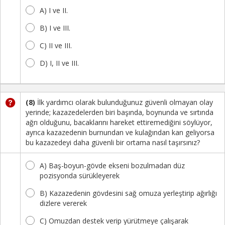
A) I ve II.
B) I ve III.
C) II ve III.
D) I, II ve III.
(8)
İlk yardımcı olarak bulunduğunuz güvenli olmayan olay
yerinde; kazazedelerden biri başında, boynunda ve sırtında
ağrı olduğunu, bacaklarını hareket ettiremediğini söylüyor,
ayrıca kazazedenin burnundan ve kulağından kan geliyorsa
bu kazazedeyi daha güvenli bir ortama nasıl taşırsınız?
A) Baş-boyun-gövde ekseni bozulmadan düz
pozisyonda sürükleyerek
B) Kazazedenin gövdesini sağ omuza yerleştirip ağırlığı
dizlere vererek
C) Omuzdan destek verip yürütmeye çalışarak