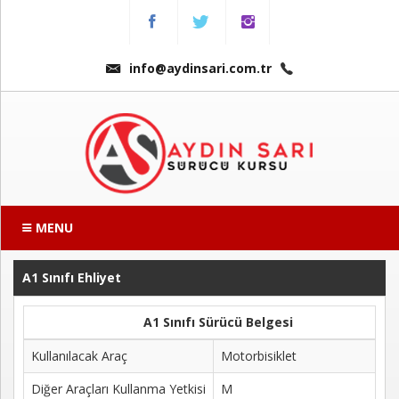
Menu
Anasayfa
info@aydinsari.com.tr
Hakkımızda
Fiyatlarımız
Kursumuzdan
Kareler
MENU
Ders
Videoları
A1 Sınıfı Ehliyet
A1 Sınıfı Sürücü Belgesi
Sınav
Soruları
Kullanılacak Araç
Motorbisiklet
Online
Diğer Araçları Kullanma Yetkisi
M