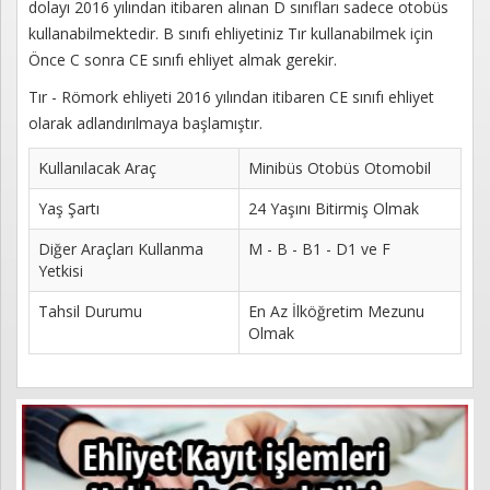
dolayı 2016 yılından itibaren alınan D sınıfları sadece otobüs
Kayıt
kullanabilmektedir. B sınıfı ehliyetiniz Tır kullanabilmek için
Önce C sonra CE sınıfı ehliyet almak gerekir.
İletişim
Tır - Römork ehliyeti 2016 yılından itibaren CE sınıfı ehliyet
olarak adlandırılmaya başlamıştır.
Kullanılacak Araç
Minibüs Otobüs Otomobil
Yaş Şartı
24 Yaşını Bitirmiş Olmak
Diğer Araçları Kullanma
M - B - B1 - D1 ve F
Yetkisi
Tahsil Durumu
En Az İlköğretim Mezunu
Olmak