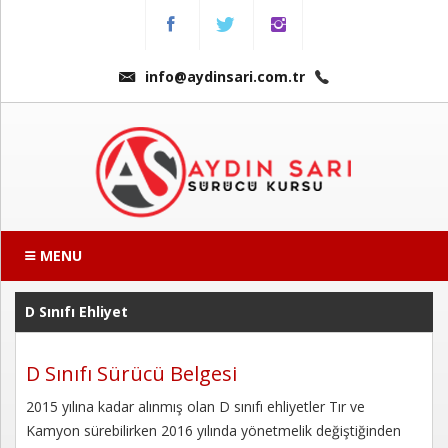
Menu
Anasayfa
info@aydinsari.com.tr
Hakkımızda
Fiyatlarımız
Kursumuzdan
Kareler
MENU
Ders
Videoları
D Sınıfı Ehliyet
Sınav
D Sınıfı Sürücü Belgesi
Soruları
2015 yılına kadar alınmış olan D sınıfı ehliyetler Tır ve
Kamyon sürebilirken 2016 yılında yönetmelik değiştiğinden
Online