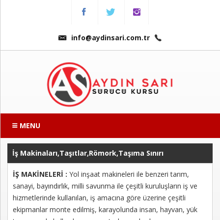
Menu
Anasayfa
info@aydinsari.com.tr
Hakkımızda
Fiyatlarımız
Kursumuzdan
Kareler
MENU
Ders
Videoları
İş Makinaları,Taşıtlar,Römork,Taşıma Sınırı
İŞ MAKİNELERİ :
Yol inşaat makineleri ile benzeri tarım,
Sınav
sanayi, bayındırlık, milli savunma ile çeşitli kuruluşların iş ve
Soruları
hizmetlerinde kullanılan, iş amacına göre üzerine çeşitli
ekipmanlar monte edilmiş, karayolunda insan, hayvan, yük
Online