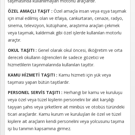
taşımasında kullanılmayan motorlu araçlardır.
Kayıt
ÖZEL AMAÇLI TAŞIT :
Özel amaçla insan veya eşya taşımak
için imal edilmiş olan ve itfaiya, cankurtaran, cenaze, radyo,
İletişim
sinema, televizyon, kütüphane, araştırma araçları çekmek
veya taşımak, kaldırmak gibi özel işlerde kullanılan motorlu
araçtır.
OKUL TAŞITI :
Genel olarak okul öncesi, ilköğretim ve orta
dereceli okulların öğrencileri ile sadece gözetici ve
hizmetlilerin taşınmalarında kullanılan taşıttır.
KAMU HİZMETİ TAŞITI :
Kamu hizmeti için yük veya
taşıması yapan bütün taşıtlardır.
PERSONEL SERVİS TAŞITI :
Herhangi bir kamu ve kuruluşu
veya özel veya tüzel kişilerin personelini bir akit karşılığı
taşıyan şahıs veya şirketlere ait minibüs ve otobüs türündeki
ticari araçlardır. Kamu kurum ve kuruluşları ile özel ve tüzel
kişilere ait araçların kendi personelini veya yolcusunu taşıma
işi bu tanımın kapsamına girmez.