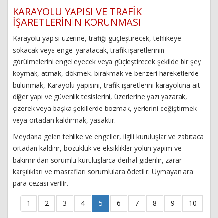
KARAYOLU YAPISI VE TRAFİK
İŞARETLERİNİN KORUNMASI
Karayolu yapısı üzerine, trafiği güçleştirecek, tehlikeye
sokacak veya engel yaratacak, trafik işaretlerinin
görülmelerini engelleyecek veya güçleştirecek şekilde bir şey
koymak, atmak, dökmek, bırakmak ve benzeri hareketlerde
bulunmak, Karayolu yapısını, trafik işaretlerini karayoluna ait
diğer yapı ve güvenlik tesislerini, üzerlerine yazı yazarak,
çizerek veya başka şekillerde bozmak, yerlerini değiştirmek
veya ortadan kaldırmak, yasaktır.
Meydana gelen tehlike ve engeller, ilgili kuruluşlar ve zabıtaca
ortadan kaldırır, bozukluk ve eksiklikler yolun yapım ve
bakımından sorumlu kuruluşlarca derhal giderilir, zarar
karşılıkları ve masrafları sorumlulara ödetilir. Uymayanlara
para cezası verilir.
1
2
3
4
5
6
7
8
9
10