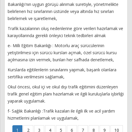
Bakanlığı'nın uygun görüşü alınmak suretiyle, yönetmelikte
belirlenen hız sınırlarının üstünde veya altında hız sınırları
belirlemek ve işaretlemek,
Trafik kazalarının oluş nedenlerine göre verileri hazırlamak ve
karayollarında gerekli önleyici teknik tedbirleri almak
e- Milli Eğitim Bakanlığı : Motorlu araç sürücülerinin
yetiştirilmesi için sürücü kursları açmak, özel sürücü kursu
açılmasına izin vermek, bunları her safhada denetlemek,
Kurslarda eğitilenlerin sınavlarını yapmak, başarılı olanlara
sertifika verilmesini sağlamak,
Okul öncesi, okul içi ve okul dışı trafik eğitimini düzenleyen
trafik genel eğitim planı hazırlamak ve ilgili kuruluşlarla işbirliği
yaparak uygulamak.
f- Sağlık Bakanlığı :Trafik kazaları ile ilgili ilk ve acil yardım
hizmetlerini planlamak ve uygulamak,
1
2
3
4
5
6
7
8
9
10