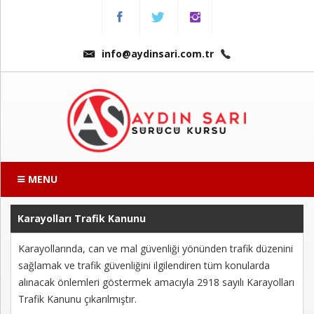
Menu
Anasayfa
info@aydinsari.com.tr
Hakkımızda
Fiyatlarımız
Kursumuzdan
Kareler
MENU
Ders
Videoları
Karayolları Trafik Kanunu
Karayollarında, can ve mal güvenliği yönünden trafik düzenini
Sınav
sağlamak ve trafik güvenliğini ilgilendiren tüm konularda
Soruları
alınacak önlemleri göstermek amacıyla 2918 sayılı Karayolları
Trafik Kanunu çıkarılmıştır.
Online