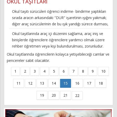
OKUL TAŞITLARI
Okul taşıtı sürücüleri öğrenci indirme- bindirme yaptıkları
sırada aracın arkasındaki "DUR" işaretinin ışığını yakmak;
diğer araç sürücülerinin de bu ışık yandığı sürece durması,
Okul taşıtlarında araç içi düzenini sağlama, araç iniş ve
binişlerde öğrencilere öğrencilere yardımcı olmak üzere
rehber öğretmen veya kişi bulundurulması, zorunludur.
Okul taşıtlarında öğrencilerin kolayca yetişebileceği camlar ve
pencereler sabit olacaktır.
1
2
3
4
5
6
7
8
9
10
11
12
13
14
15
16
17
18
19
20
21
22