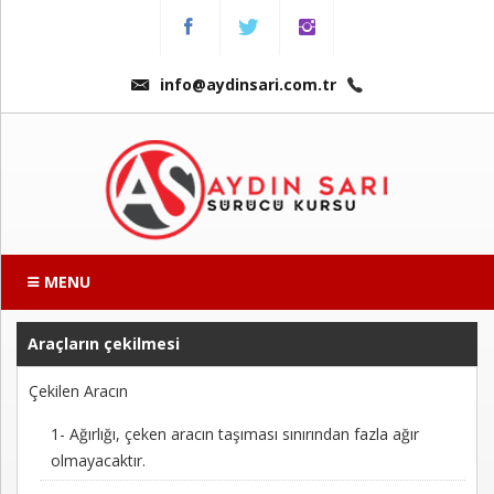
Menu
Anasayfa
info@aydinsari.com.tr
Hakkımızda
Fiyatlarımız
Kursumuzdan
Kareler
MENU
Ders
Videoları
Araçların çekilmesi
Çekilen Aracın
Sınav
Soruları
1- Ağırlığı, çeken aracın taşıması sınırından fazla ağır
olmayacaktır.
Online