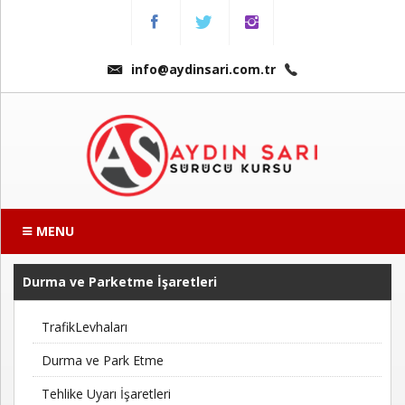
Menu
Anasayfa
info@aydinsari.com.tr
Hakkımızda
Fiyatlarımız
Kursumuzdan
Kareler
MENU
Ders
Videoları
Durma ve Parketme İşaretleri
TrafikLevhaları
Sınav
Soruları
Durma ve Park Etme
Tehlike Uyarı İşaretleri
Online