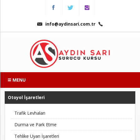
Menu
Anasayfa
info@aydinsari.com.tr
Hakkımızda
Fiyatlarımız
Kursumuzdan
Kareler
MENU
Ders
Videoları
Otoyol İşaretleri
Trafik Levhaları
Sınav
Soruları
Durma ve Park Etme
Tehlike Uyarı İşaretleri
Online