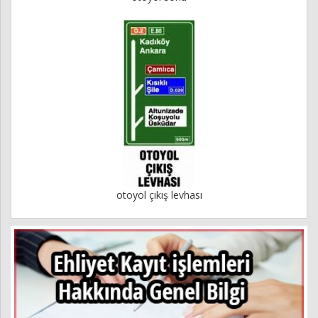
otoyol çıkış levhası